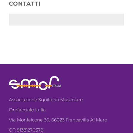
CONTATTI
Associazione Squilibrio Muscolare
Orofacciale Italia
Via Monfalcone 30, 66023 Francavilla Al Mare
CF: 91381270379